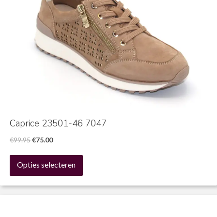
Caprice 23501-46 7047
Oorspronkelijke
Huidige
€
99.95
€
75.00
prijs
prijs
Dit
was:
is:
Opties selecteren
product
€99.95.
€75.00.
heeft
meerdere
variaties.
Deze