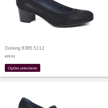
Dorking 8385 5112
€
99.95
Dit
Opties selecteren
product
heeft
meerdere
variaties.
Deze
optie
kan