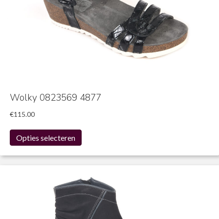
Wolky 0823569 4877
€
115.00
Dit
Opties selecteren
product
heeft
meerdere
variaties.
Deze
optie
kan