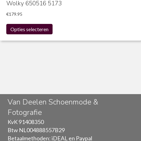
Wolky 650516 5173
€
179.95
Dit
Opties selecteren
product
heeft
meerdere
variaties.
Deze
optie
kan
gekozen
worden
op
Van Deelen Schoenmode &
de
Fotografie
productpagina
KvK 91408350
Btw NL004888557B29
Betaalmethoden: iDEAL en Paypal