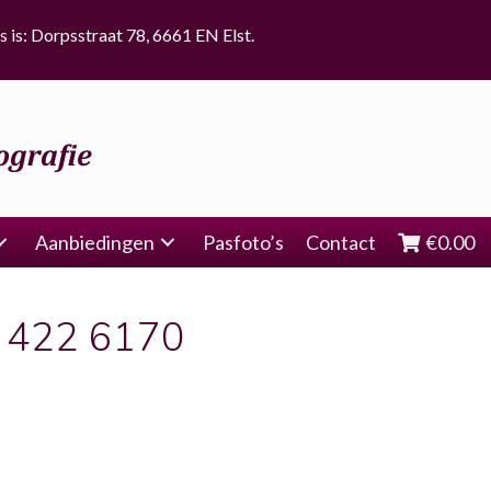
s is: Dorpsstraat 78, 6661 EN Elst.
Aanbiedingen
Pasfoto’s
Contact
€
0.00
 422 6170