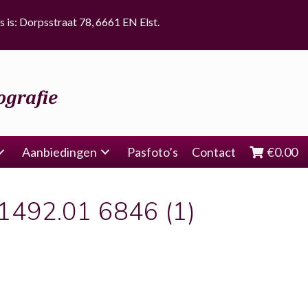
s is: Dorpsstraat 78, 6661 EN Elst.
Aanbiedingen
Pasfoto’s
Contact
€
0.00
.1492.01 6846 (1)