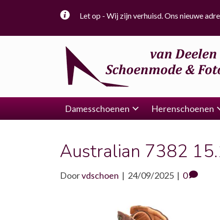
Let op - Wij zijn verhuisd. Ons nieuwe adre
Damesschoenen
Herenschoenen
Australian 7382 15
Door
vdschoen
|
24/09/2025
|
0