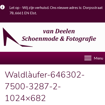
Let op - Wij zijn verhuisd. Ons nieuwe adres is: Dorpsstraat
78, 6661 EN Elst.
Menu
Waldlàufer-646302-
7500-3287-2-
1024×682