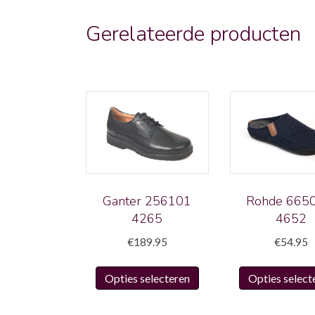
Gerelateerde producten
Ganter 256101
Rohde 665
4265
4652
€
189.95
€
54.95
Dit
Opties selecteren
Opties select
product
heeft