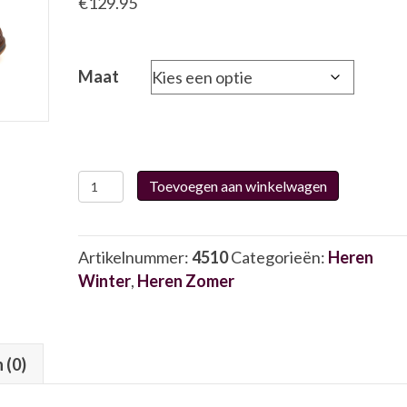
€
129.95
Maat
Australian
Toevoegen aan winkelwagen
15.1424
4510
aantal
Artikelnummer:
4510
Categorieën:
Heren
Winter
,
Heren Zomer
 (0)