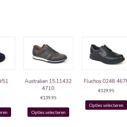
0/51
Australian 15.11432
Fluchos 0248 467
4710
€
129.95
€
139.95
Opties selecteren
Dit
Dit
eren
Opties selecteren
product
product
heeft
heeft