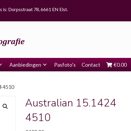
s is: Dorpsstraat 78, 6661 EN Elst.
Aanbiedingen
Pasfoto’s
Contact
€
0.00
4 4510
Australian 15.1424
4510