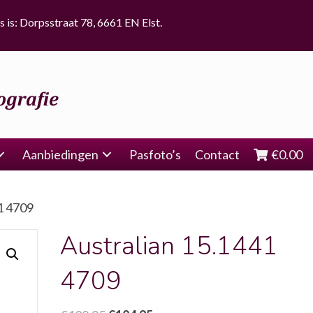
s is: Dorpsstraat 78, 6661 EN Elst.
Aanbiedingen
Pasfoto’s
Contact
€
0.00
1 4709
Australian 15.1441
4709