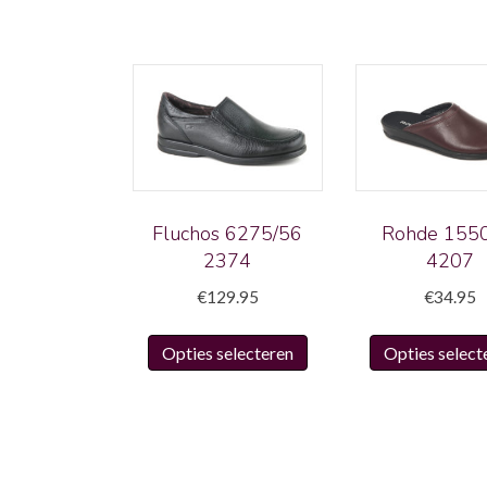
Fluchos 6275/56
Rohde 1550
2374
4207
€
129.95
€
34.95
Dit
Opties selecteren
Opties select
product
heeft
meerdere
variaties.
Deze