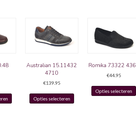
.48
Australian 15.11432
Romika 73322 43
4710
€
44.95
€
139.95
Opties selecteren
Dit
Dit
eren
Opties selecteren
product
product
heeft
heeft
meerdere
meerdere
variaties.
variaties.
Deze
Deze