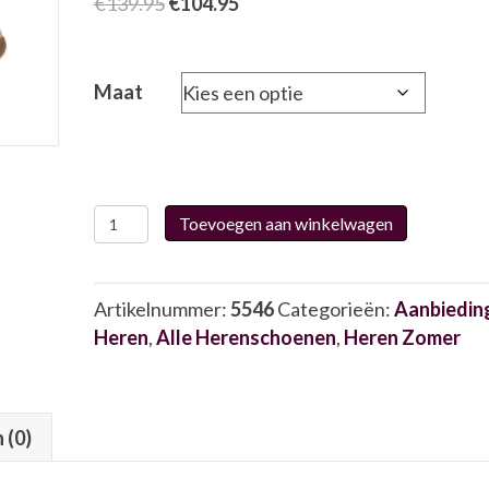
Oorspronkelijke
Huidige
€
139.95
€
104.95
prijs
prijs
was:
is:
€139.95.
€104.95.
Maat
Australian
Toevoegen aan winkelwagen
15.1543
5546
aantal
Artikelnummer:
5546
Categorieën:
Aanbiedin
Heren
,
Alle Herenschoenen
,
Heren Zomer
 (0)