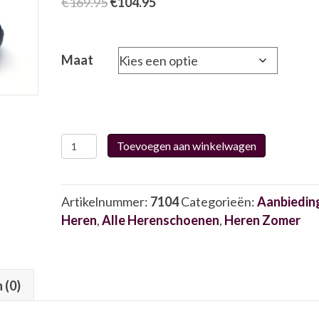
Oorspronkelijke
Huidige
€
169.95
€
104.95
prijs
prijs
was:
is:
€169.95.
€104.95.
Maat
Australian
Toevoegen aan winkelwagen
15.1713
7104
aantal
Artikelnummer:
7104
Categorieën:
Aanbiedin
Heren
,
Alle Herenschoenen
,
Heren Zomer
 (0)