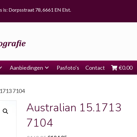
s is: Dorpsstraat 78, 6661 EN Elst.
Aanbiedingen
Pasfoto’s
Contact
€
0.00
.1713 7104
Australian 15.1713
7104