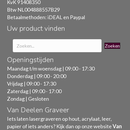
KvK 91408350
worden
Btw NL004888557B29
op
Betaalmethoden: iDEAL en Paypal
de
Uw product vinden
productpagina
Zoeken
Openingstijden
Maandag t/m woensdag | 09:00 - 17:30
Donderdag | 09:00 - 20:00
Vrijdag | 09:00 - 17:30
Zaterdag | 09:00 - 17:00
Zondag | Gesloten
Van Deelen Graveer
Iets laten lasergraveren op hout, acrylaat, leer,
papier of iets anders? Kijk dan op onze website
Van