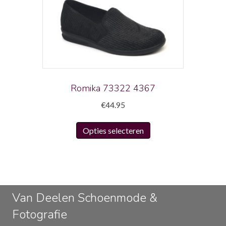
optie
kan
gekozen
worden
op
de
productpagina
Romika 73322 4367
€
44.95
Dit
Opties selecteren
product
heeft
meerdere
variaties.
Deze
Van Deelen Schoenmode &
optie
Fotografie
kan
gekozen