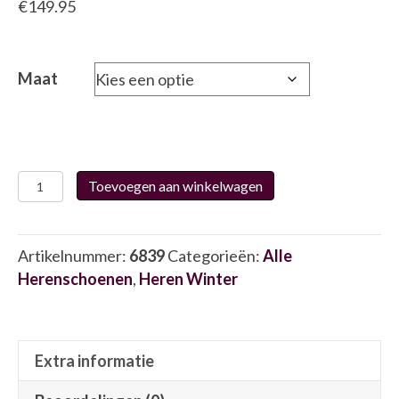
€
149.95
Maat
Berkelmans
Toevoegen aan winkelwagen
2520076347
6839
aantal
Artikelnummer:
6839
Categorieën:
Alle
Herenschoenen
,
Heren Winter
Extra informatie