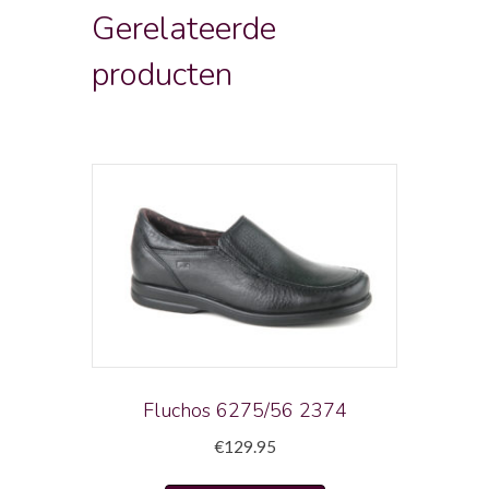
Gerelateerde
producten
Fluchos 6275/56 2374
€
129.95
Dit