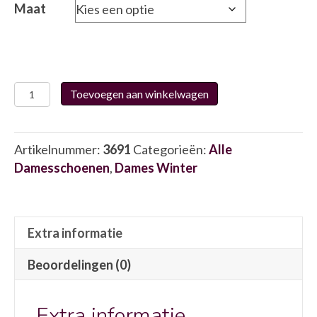
Maat
Caprice
Toevoegen aan winkelwagen
22408-
29
3691
Artikelnummer:
3691
Categorieën:
Alle
aantal
Damesschoenen
,
Dames Winter
Extra informatie
Beoordelingen (0)
Extra informatie