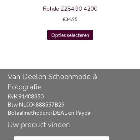
productpagina
Rohde 2284.90 4200
€
34.95
Dit
Opties selecteren
product
heeft
meerdere
variaties.
Deze
Van Deelen Schoenmode &
optie
Fotografie
kan
gekozen
KvK 91408350
worden
Btw NL004888557B29
op
Betaalmethoden: iDEAL en Paypal
de
Uw product vinden
productpagina