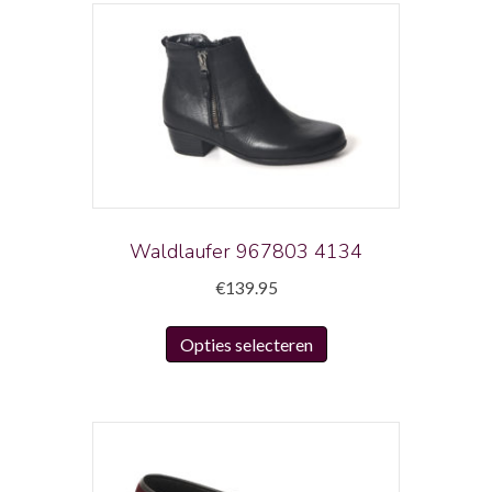
Waldlaufer 967803 4134
€
139.95
Dit
Opties selecteren
product
heeft
meerdere
variaties.
Deze