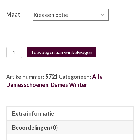
Maat
Caprice
Toevoegen aan winkelwagen
25307
6395
aantal
Artikelnummer:
5721
Categorieën:
Alle
Damesschoenen
,
Dames Winter
Extra informatie
Beoordelingen (0)