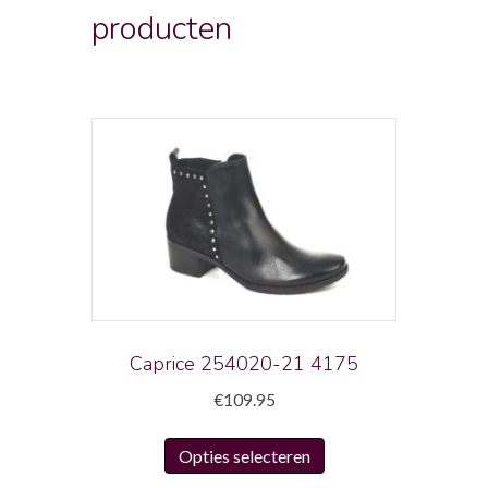
producten
Caprice 254020-21 4175
€
109.95
Dit
Opties selecteren
product