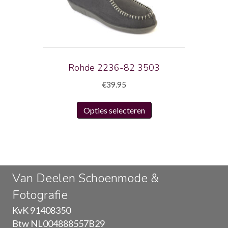
gekozen
worden
op
de
productpagina
Rohde 2236-82 3503
€
39.95
Dit
Opties selecteren
product
heeft
meerdere
variaties.
Deze
Van Deelen Schoenmode &
optie
Fotografie
kan
gekozen
KvK 91408350
worden
Btw NL004888557B29