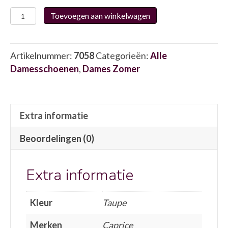
Caprice
Toevoegen aan winkelwagen
28304-
46
7058
Artikelnummer:
7058
Categorieën:
Alle
aantal
Damesschoenen
,
Dames Zomer
Extra informatie
Beoordelingen (0)
Extra informatie
Kleur
Taupe
Merken
Caprice