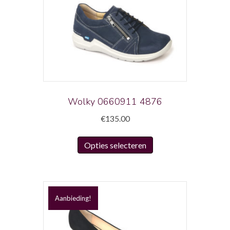
Wolky 0660911 4876
€
135.00
Dit
Opties selecteren
product
heeft
meerdere
variaties.
Aanbieding!
Deze
optie
kan