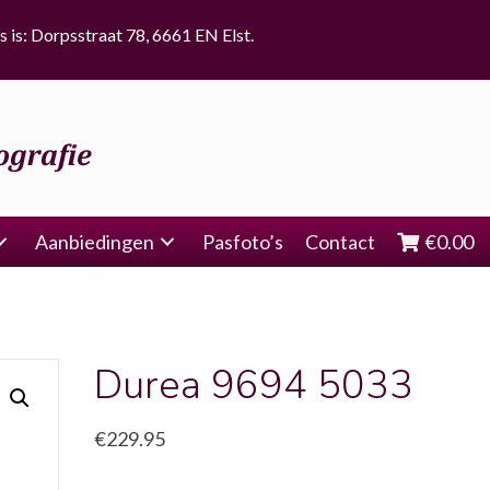
s is: Dorpsstraat 78, 6661 EN Elst.
Aanbiedingen
Pasfoto’s
Contact
€
0.00
Durea 9694 5033
€
229.95