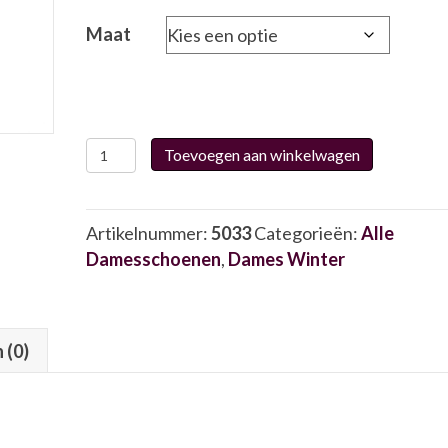
Maat
Durea
Toevoegen aan winkelwagen
9694
5033
aantal
Artikelnummer:
5033
Categorieën:
Alle
Damesschoenen
,
Dames Winter
 (0)