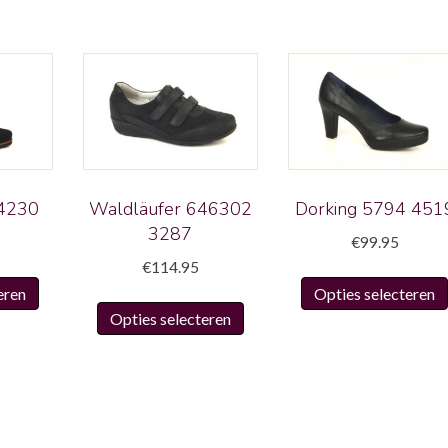
 4230
Waldläufer 646302
Dorking 5794 451
3287
€
99.95
€
114.95
Dit
eren
Opties selecteren
Dit
product
Opties selecteren
product
heeft
heeft
meerdere
meerdere
variaties.
variaties.
Deze
Deze
optie