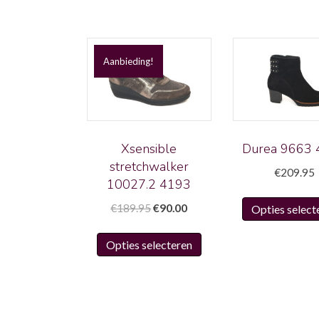
Aanbieding!
Xsensible
Durea 9663
stretchwalker
€
209.95
10027.2 4193
Oorspronkelijke
Huidige
€
189.95
€
90.00
Opties select
prijs
prijs
Dit
was:
is:
Opties selecteren
product
€189.95.
€90.00.
heeft
meerdere
variaties.