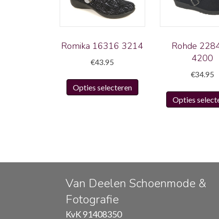
Romika 16316 3214
Rohde 2284
4200
€
43.95
€
34.95
Dit
Opties selecteren
product
Opties select
heeft
meerdere
variaties.
Deze
optie
kan
gekozen
Van Deelen Schoenmode &
worden
Fotografie
op
KvK 91408350
de