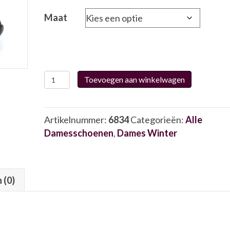
Maat
Durea
Toevoegen aan winkelwagen
9778
605
6834
Artikelnummer:
6834
Categorieën:
Alle
aantal
Damesschoenen
,
Dames Winter
 (0)