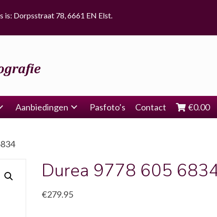
s is: Dorpsstraat 78, 6661 EN Elst.
Aanbiedingen
Pasfoto’s
Contact
€
0.00
6834
Durea 9778 605 683
€
279.95