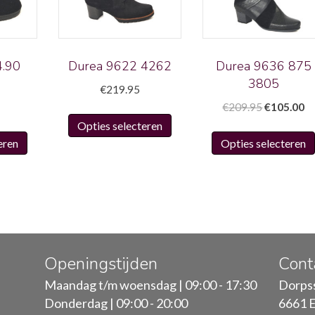
.90
Durea 9622 4262
Durea 9636 875
3805
€
219.95
Oorspronk
Hu
€
209.95
€
105.00
Dit
prijs
pr
Opties selecteren
Dit
product
was:
is:
eren
Opties selecteren
product
heeft
€209.95.
€1
heeft
meerdere
meerdere
variaties.
variaties.
Deze
Deze
optie
optie
kan
kan
gekozen
Openingstijden
Cont
gekozen
worden
Maandag t/m woensdag | 09:00 - 17:30
Dorpss
worden
op
Donderdag | 09:00 - 20:00
6661 E
op
de