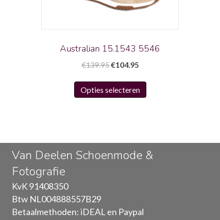
worden
op
de
productpagina
Australian 15.1543 5546
Oorspronkelijke
Huidige
€
139.95
€
104.95
prijs
prijs
Dit
was:
is:
Opties selecteren
product
€139.95.
€104.95.
heeft
meerdere
variaties.
Deze
Van Deelen Schoenmode &
optie
Fotografie
kan
gekozen
KvK 91408350
worden
Btw NL004888557B29
op
Betaalmethoden: iDEAL en Paypal