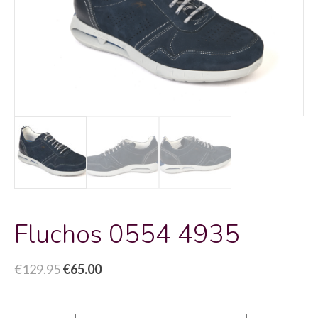
Fluchos 0554 4935
Oorspronkelijke
Huidige
€
129.95
€
65.00
prijs
prijs
was:
is: