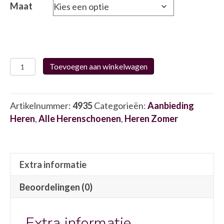
€129.95.
€65.00.
Maat
Fluchos
Toevoegen aan winkelwagen
0554
4935
aantal
Artikelnummer:
4935
Categorieën:
Aanbieding
Heren
,
Alle Herenschoenen
,
Heren Zomer
Extra informatie
Beoordelingen (0)
Extra informatie