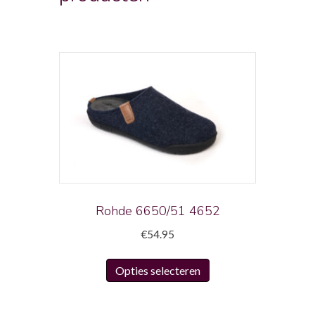
Rohde 6650/51 4652
€
54.95
Dit
Opties selecteren
product
heeft
meerdere