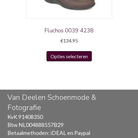
worden
op
de
productpagina
Fluchos 0039 4238
€
134.95
Dit
Opties selecteren
product
heeft
meerdere
variaties.
Deze
Van Deelen Schoenmode &
optie
Fotografie
kan
gekozen
KvK 91408350
worden
Btw NL004888557B29
op
Betaalmethoden: iDEAL en Paypal