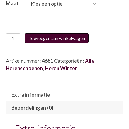
Maat
Fluchos
Toevoegen aan winkelwagen
8782
4681
aantal
Artikelnummer:
4681
Categorieën:
Alle
Herenschoenen
,
Heren Winter
Extra informatie
Beoordelingen (0)
Extra informatie