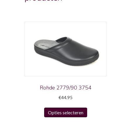
Rohde 2779/90 3754
€
44.95
Dit
Opties selecteren
product
heeft
meerdere