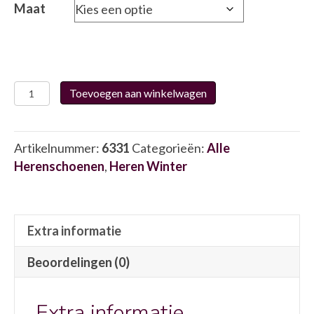
Maat
Fluchos
Toevoegen aan winkelwagen
9144
6331
aantal
Artikelnummer:
6331
Categorieën:
Alle
Herenschoenen
,
Heren Winter
Extra informatie
Beoordelingen (0)
Extra informatie