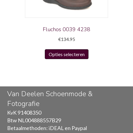
worden
op
de
productpagina
Fluchos 0039 4238
€
134.95
Dit
Opties selecteren
product
heeft
meerdere
variaties.
Deze
Van Deelen Schoenmode &
optie
Fotografie
kan
gekozen
KvK 91408350
worden
Btw NL004888557B29
op
Betaalmethoden: iDEAL en Paypal