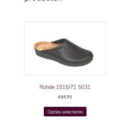
Rohde 1515/71 5031
€
44.95
Dit
Opties selecteren
product
heeft
meerdere