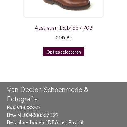
worden
op
de
productpagina
Australian 15.1455 4708
€
149.95
Dit
Opties selecteren
product
heeft
meerdere
variaties.
Deze
Van Deelen Schoenmode &
optie
Fotografie
kan
gekozen
KvK 91408350
worden
Btw NL004888557B29
op
Betaalmethoden: iDEAL en Paypal