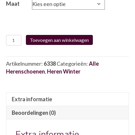
Maat
Fluchos
Toevoegen aan winkelwagen
F
1873
6338
Artikelnummer:
6338
Categorieën:
Alle
aantal
Herenschoenen
,
Heren Winter
Extra informatie
Beoordelingen (0)
Extra informatie