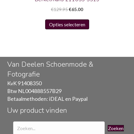
Oorspronkelijke
Huidige
€
129.95
€
65.00
prijs
prijs
Dit
was:
is:
Opties selecteren
product
€129.95.
€65.00.
heeft
meerdere
variaties.
Deze
Van Deelen Schoenmode &
optie
Fotografie
kan
gekozen
KvK 91408350
worden
Btw NL004888557B29
op
Betaalmethoden: iDEAL en Paypal
de
Uw product vinden
productpagina
Zoeken