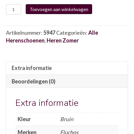
Fluchos
Toevoegen aan winkelwagen
F1774
5947
aantal
Artikelnummer:
5947
Categorieën:
Alle
Herenschoenen
,
Heren Zomer
Extra informatie
Beoordelingen (0)
Extra informatie
Kleur
Bruin
Merken
Fluchos