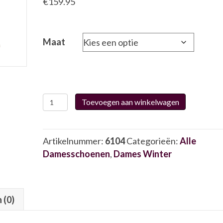
€
159.95
Maat
Helioform
Toevoegen aan winkelwagen
231.018
6104
aantal
Artikelnummer:
6104
Categorieën:
Alle
Damesschoenen
,
Dames Winter
 (0)