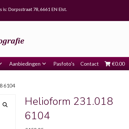
s is: Dorpsstraat 78, 6661 EN Elst.
Aanbiedingen
Pasfoto’s
Contact
€
0.00
18 6104
Helioform 231.018
6104