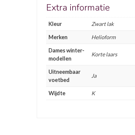
Extra informatie
Kleur
Zwart lak
Merken
Helioform
Dames winter-
Korte laars
modellen
Uitneembaar
Ja
voetbed
Wijdte
K