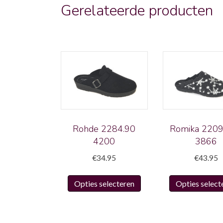
Gerelateerde producten
Rohde 2284.90
Romika 2209
4200
3866
€
34.95
€
43.95
Dit
Opties selecteren
Opties select
product
heeft
meerdere