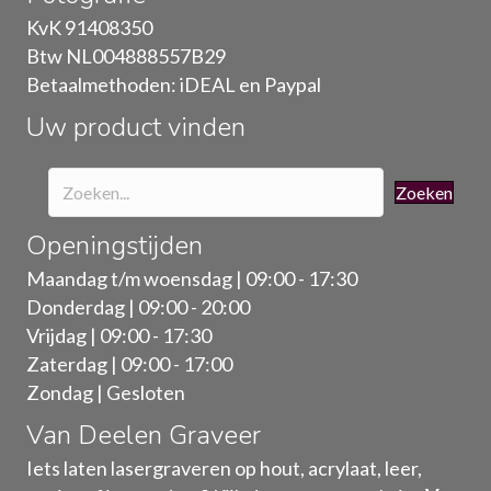
gekozen
KvK 91408350
worden
Btw NL004888557B29
op
Betaalmethoden: iDEAL en Paypal
de
Uw product vinden
productpagina
Zoeken
Openingstijden
Maandag t/m woensdag | 09:00 - 17:30
Donderdag | 09:00 - 20:00
Vrijdag | 09:00 - 17:30
Zaterdag | 09:00 - 17:00
Zondag | Gesloten
Van Deelen Graveer
Iets laten lasergraveren op hout, acrylaat, leer,