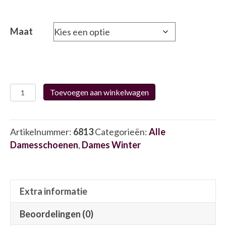
Maat
Helioform
Toevoegen aan winkelwagen
241.001.01
6813
aantal
Artikelnummer:
6813
Categorieën:
Alle
Damesschoenen
,
Dames Winter
Extra informatie
Beoordelingen (0)