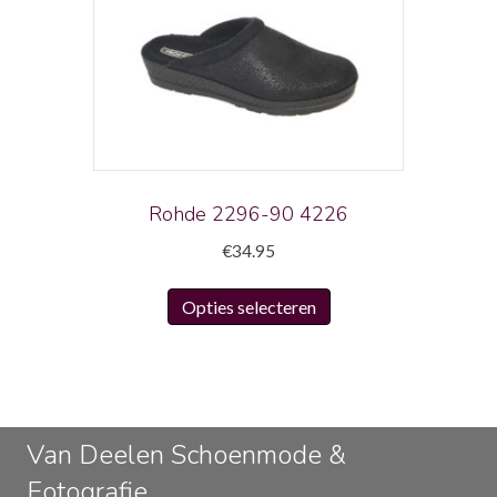
Deze
optie
kan
gekozen
worden
op
de
productpagina
Rohde 2296-90 4226
€
34.95
Dit
Opties selecteren
product
heeft
meerdere
variaties.
Deze
Van Deelen Schoenmode &
optie
Fotografie
kan