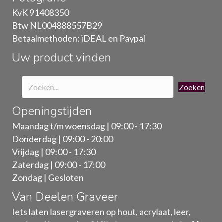
gekozen
KvK 91408350
worden
Btw NL004888557B29
op
Betaalmethoden: iDEAL en Paypal
de
Uw product vinden
productpagina
Zoeken
Openingstijden
Maandag t/m woensdag | 09:00 - 17:30
Donderdag | 09:00 - 20:00
Vrijdag | 09:00 - 17:30
Zaterdag | 09:00 - 17:00
Zondag | Gesloten
Van Deelen Graveer
Iets laten lasergraveren op hout, acrylaat, leer,