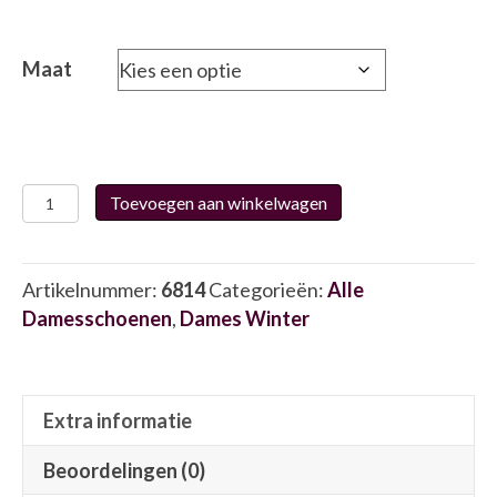
Maat
Helioform
Toevoegen aan winkelwagen
253.060.04
6814
aantal
Artikelnummer:
6814
Categorieën:
Alle
Damesschoenen
,
Dames Winter
Extra informatie
Beoordelingen (0)