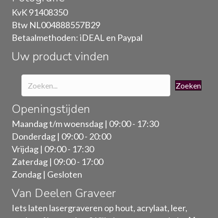
gekozen
KvK 91408350
worden
Btw NL004888557B29
op
Betaalmethoden: iDEAL en Paypal
de
Uw product vinden
productpagina
Zoeken
Openingstijden
Maandag t/m woensdag | 09:00 - 17:30
Donderdag | 09:00 - 20:00
Vrijdag | 09:00 - 17:30
Zaterdag | 09:00 - 17:00
Zondag | Gesloten
Van Deelen Graveer
Iets laten lasergraveren op hout, acrylaat, leer,