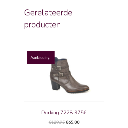
Gerelateerde
producten
Aanbieding!
Dorking 7228 3756
Oorspronkelijke
Huidige
€
129.95
€
65.00