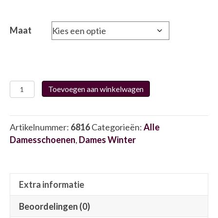
Maat
Helioform
Toevoegen aan winkelwagen
284.003.03
6816
aantal
Artikelnummer:
6816
Categorieën:
Alle
Damesschoenen
,
Dames Winter
Extra informatie
Beoordelingen (0)