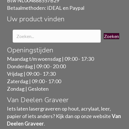
Btw NL004888557B29
op
Betaalmethoden: iDEAL en Paypal
de
Uw product vinden
productpagina
Zoeken
Openingstijden
Maandag t/m woensdag | 09:00 - 17:30
Donderdag | 09:00 - 20:00
Vrijdag | 09:00 - 17:30
Zaterdag | 09:00 - 17:00
Zondag | Gesloten
Van Deelen Graveer
Iets laten lasergraveren op hout, acrylaat, leer,
papier of iets anders? Kijk dan op onze website
Van
Deelen Graveer
.