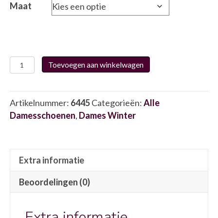
Maat
Helioform
Toevoegen aan winkelwagen
295.001
6445
aantal
Artikelnummer:
6445
Categorieën:
Alle
Damesschoenen
,
Dames Winter
Extra informatie
Beoordelingen (0)
Extra informatie