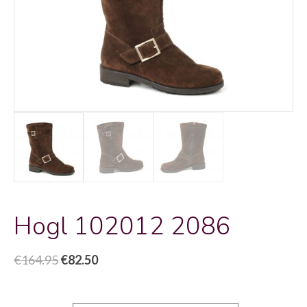
Hogl 102012 2086
Oorspronkelijke
Huidige
€
164.95
€
82.50
prijs
prijs
was:
is: