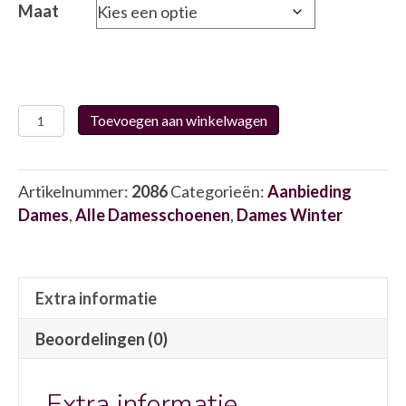
€164.95.
€82.50.
Maat
Hogl
Toevoegen aan winkelwagen
102012
2086
aantal
Artikelnummer:
2086
Categorieën:
Aanbieding
Dames
,
Alle Damesschoenen
,
Dames Winter
Extra informatie
Beoordelingen (0)
Extra informatie