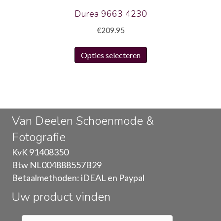
productpagina
Durea 9663 4230
€
209.95
Dit
Opties selecteren
product
heeft
meerdere
variaties.
Deze
Van Deelen Schoenmode &
optie
Fotografie
kan
gekozen
KvK 91408350
worden
Btw NL004888557B29
op
Betaalmethoden: iDEAL en Paypal
de
Uw product vinden
productpagina