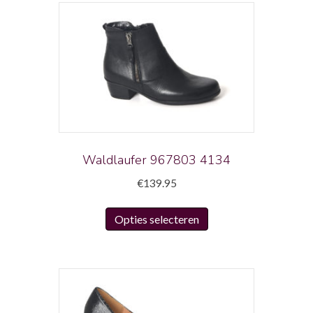
Waldlaufer 967803 4134
€
139.95
Dit
Opties selecteren
product
heeft
meerdere
variaties.
Deze