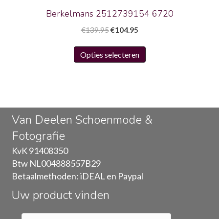
productpagina
Berkelmans 2512739154 6720
Oorspronkelijke
Huidige
€
139.95
€
104.95
prijs
prijs
Dit
was:
is:
Opties selecteren
product
€139.95.
€104.95.
heeft
meerdere
variaties.
Deze
Van Deelen Schoenmode &
optie
Fotografie
kan
gekozen
KvK 91408350
worden
Btw NL004888557B29
op
Betaalmethoden: iDEAL en Paypal
de
Uw product vinden
productpagina