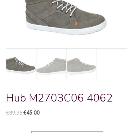
Hub M2703C06 4062
Oorspronkelijke
Huidige
€
89.95
€
45.00
prijs
prijs
was:
is: