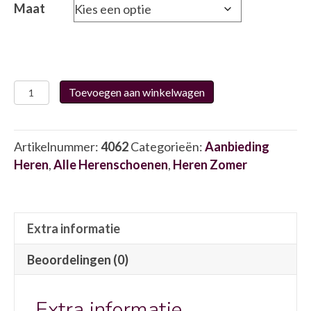
€89.95.
€45.00.
Maat
Hub
Toevoegen aan winkelwagen
M2703C06
4062
aantal
Artikelnummer:
4062
Categorieën:
Aanbieding
Heren
,
Alle Herenschoenen
,
Heren Zomer
Extra informatie
Beoordelingen (0)
Extra informatie