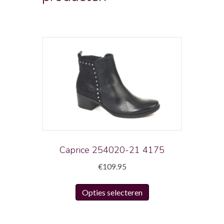
Caprice 254020-21 4175
€
109.95
Dit
Opties selecteren
product
heeft
meerdere