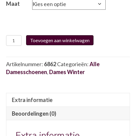
Maat
IQonic
Toevoegen aan winkelwagen
1.01
6862
aantal
Artikelnummer:
6862
Categorieën:
Alle
Damesschoenen
,
Dames Winter
Extra informatie
Beoordelingen (0)
Extra informatie