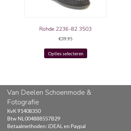
worden
op
de
productpagina
Rohde 2236-82 3503
€
39.95
Dit
Opties selecteren
product
heeft
meerdere
variaties.
Deze
Van Deelen Schoenmode &
optie
Fotografie
kan
gekozen
KvK 91408350
worden
Btw NL004888557B29
op
Betaalmethoden: iDEAL en Paypal