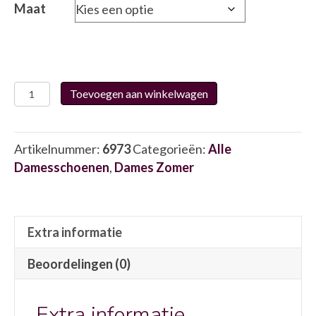
Maat
Josef
Toevoegen aan winkelwagen
Seibel
74834
6973
Artikelnummer:
6973
Categorieën:
Alle
aantal
Damesschoenen
,
Dames Zomer
Extra informatie
Beoordelingen (0)
Extra informatie