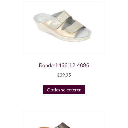
Rohde 1466 12 4086
€
39.95
Dit
Opties selecteren
product
heeft
meerdere
variaties.
Deze