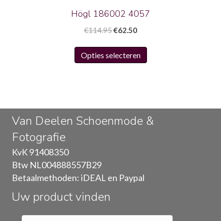
productpagina
Högl 186002 4057
Oorspronkelijke
Huidige
€
114.95
€
62.50
prijs
prijs
Dit
was:
is:
Opties selecteren
product
€114.95.
€62.50.
heeft
meerdere
variaties.
Deze
Van Deelen Schoenmode &
optie
Fotografie
kan
gekozen
KvK 91408350
worden
Btw NL004888557B29
op
Betaalmethoden: iDEAL en Paypal
de
Uw product vinden
productpagina