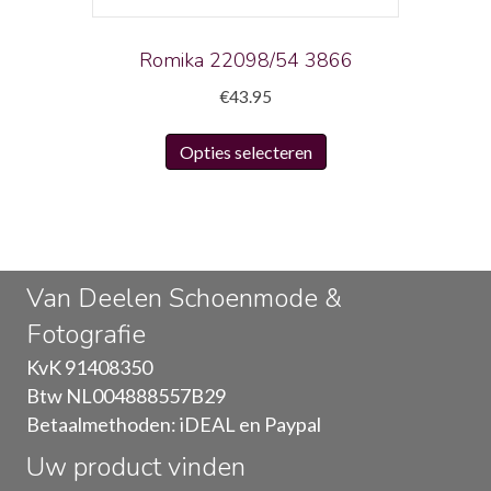
de
productpagina
Romika 22098/54 3866
€
43.95
Dit
Opties selecteren
product
heeft
meerdere
variaties.
Deze
Van Deelen Schoenmode &
optie
Fotografie
kan
gekozen
KvK 91408350
worden
Btw NL004888557B29
op
Betaalmethoden: iDEAL en Paypal
de
Uw product vinden
productpagina