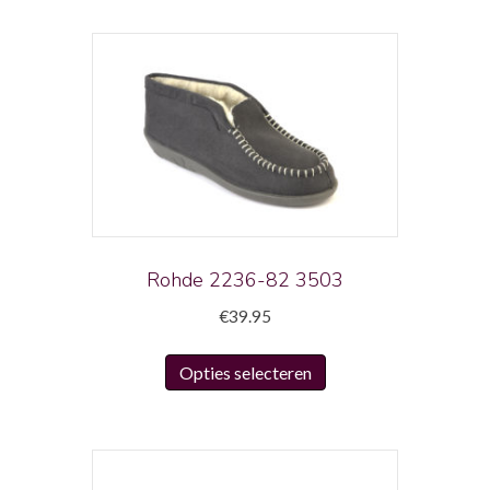
Rohde 2236-82 3503
€
39.95
Dit
Opties selecteren
product
heeft
meerdere
variaties.