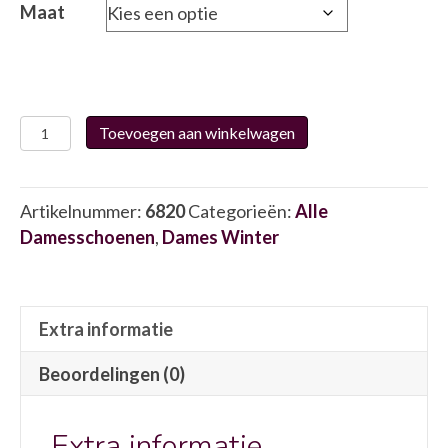
Maat
Josef
Toevoegen aan winkelwagen
Seibel
75320
6820
Artikelnummer:
6820
Categorieën:
Alle
aantal
Damesschoenen
,
Dames Winter
Extra informatie
Beoordelingen (0)
Extra informatie