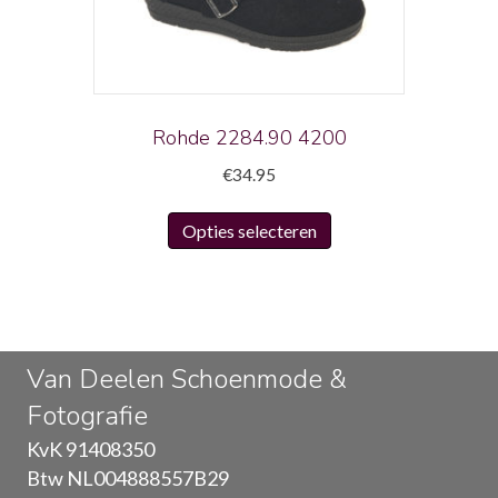
gekozen
worden
op
de
productpagina
Rohde 2284.90 4200
€
34.95
Dit
Opties selecteren
product
heeft
meerdere
variaties.
Deze
Van Deelen Schoenmode &
optie
Fotografie
kan
gekozen
KvK 91408350
worden
Btw NL004888557B29
op