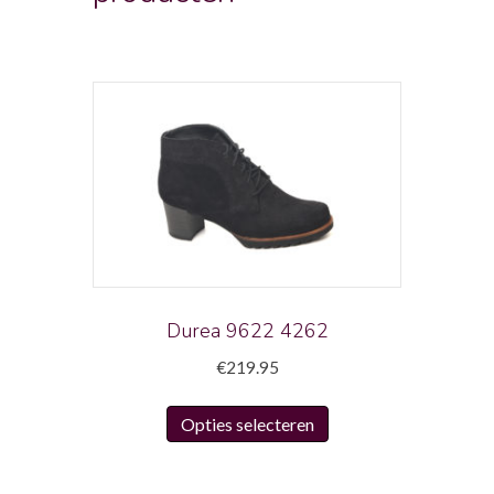
Durea 9622 4262
€
219.95
Dit
Opties selecteren
product
heeft
meerdere