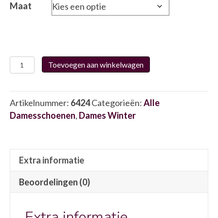
Maat
Josef
Toevoegen aan winkelwagen
Seibel
85202
6424
Artikelnummer:
6424
Categorieën:
Alle
aantal
Damesschoenen
,
Dames Winter
Extra informatie
Beoordelingen (0)
Extra informatie