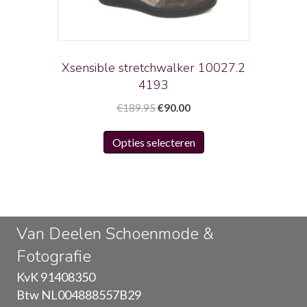
worden
op
de
productpagina
Xsensible stretchwalker 10027.2
4193
Oorspronkelijke
Huidige
€
189.95
€
90.00
prijs
prijs
Dit
was:
is:
Opties selecteren
product
€189.95.
€90.00.
heeft
meerdere
variaties.
Deze
Van Deelen Schoenmode &
optie
Fotografie
kan
gekozen
KvK 91408350
worden
Btw NL004888557B29
op