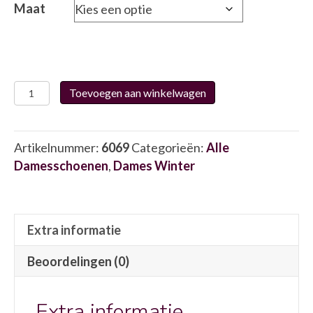
Maat
Josef
Toevoegen aan winkelwagen
Seibel
91753
6069
Artikelnummer:
6069
Categorieën:
Alle
aantal
Damesschoenen
,
Dames Winter
Extra informatie
Beoordelingen (0)
Extra informatie