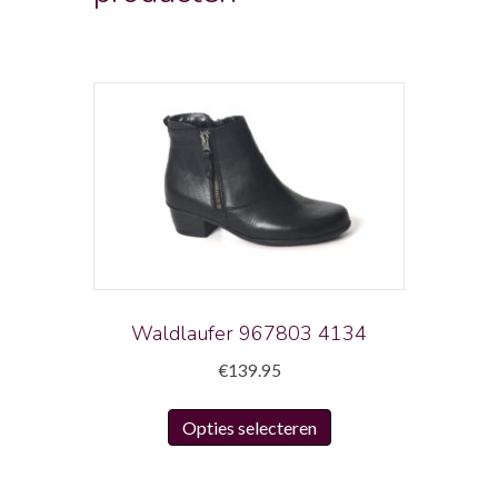
Waldlaufer 967803 4134
€
139.95
Dit
Opties selecteren
product
heeft
meerdere