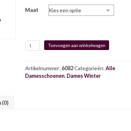
Maat
Laura
Toevoegen aan winkelwagen
Vita
20
6082
Artikelnummer:
6082
Categorieën:
Alle
aantal
Damesschoenen
,
Dames Winter
 (0)