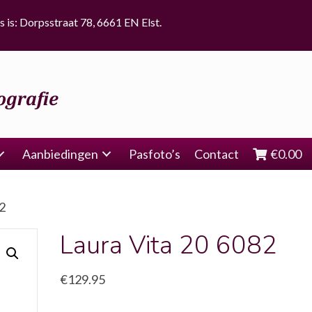
s is: Dorpsstraat 78, 6661 EN Elst.
Aanbiedingen
Pasfoto’s
Contact
€
0.00
82
Laura Vita 20 6082
€
129.95