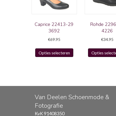
Caprice 22413-29
Rohde 229
3692
4226
€
69.95
€
34.95
Dit
Opties selecteren
Opties select
product
heeft
meerdere
variaties.
Deze
optie
kan
Van Deelen Schoenmode &
gekozen
Fotografie
worden
KvK 91408350
op