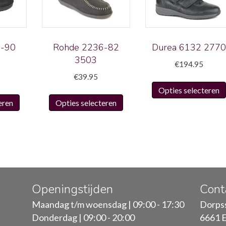
6-90
Rohde 2236-82
Durea 6132 277
3503
€
194.95
€
39.95
Opties selecteren
Dit
Dit
eren
Opties selecteren
product
product
heeft
heeft
meerdere
meerdere
variaties.
variaties.
Deze
Deze
optie
optie
kan
kan
Openingstijden
Cont
gekozen
gekozen
Maandag t/m woensdag | 09:00 - 17:30
Dorpss
worden
worden
Donderdag | 09:00 - 20:00
6661 E
op
op