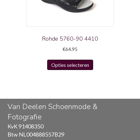
gekozen
worden
op
de
productpagina
Rohde 5760-90 4410
€
64.95
Dit
Opties selecteren
product
heeft
meerdere
variaties.
Deze
Van Deelen Schoenmode &
optie
Fotografie
kan
gekozen
KvK 91408350
worden
Btw NL004888557B29
op