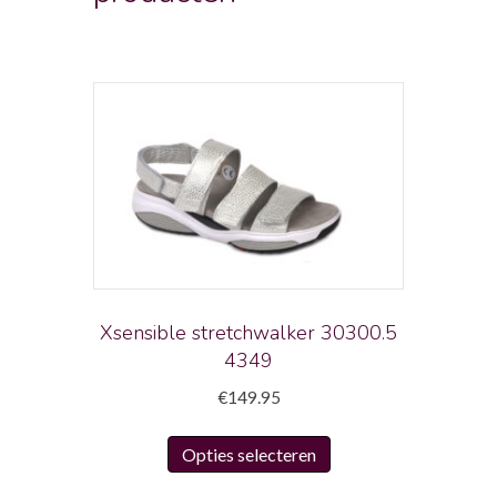
Xsensible stretchwalker 30300.5
4349
€
149.95
Dit
Opties selecteren
product
heeft