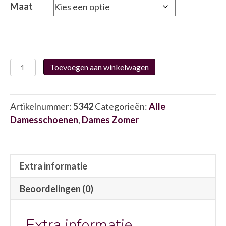
Maat
Q
Toevoegen aan winkelwagen
fit
Shoes
4013
Artikelnummer:
5342
Categorieën:
Alle
5342
Damesschoenen
,
Dames Zomer
aantal
Extra informatie
Beoordelingen (0)
Extra informatie