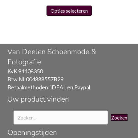
Dit
Opties selecteren
product
heeft
meerdere
variaties.
Deze
Van Deelen Schoenmode &
optie
Fotografie
kan
gekozen
KvK 91408350
worden
Btw NL004888557B29
op
Betaalmethoden: iDEAL en Paypal
de
Uw product vinden
productpagina
Zoeken
Openingstijden