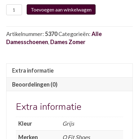
Q
Toevoegen aan winkelwagen
Fit
Shoes
5005.1
Artikelnummer:
5370
Categorieën:
Alle
5370
Damesschoenen
,
Dames Zomer
aantal
Extra informatie
Beoordelingen (0)
Extra informatie
Kleur
Grijs
Merken
Q Fit Shoes