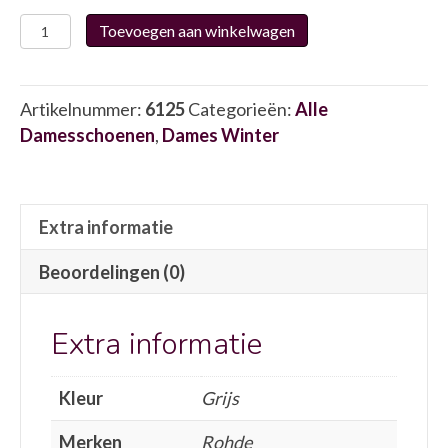
Rohde
Toevoegen aan winkelwagen
2280
6125
aantal
Artikelnummer:
6125
Categorieën:
Alle
Damesschoenen
,
Dames Winter
Extra informatie
Beoordelingen (0)
Extra informatie
Kleur
Grijs
Merken
Rohde