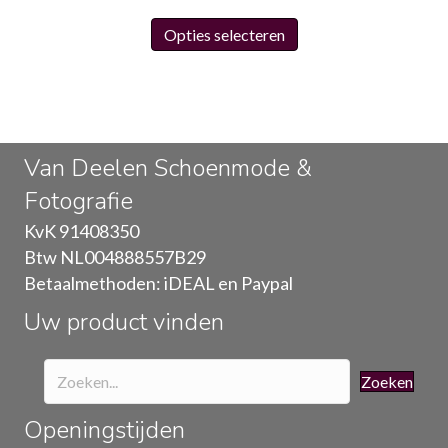
Dit
Opties selecteren
product
heeft
meerdere
variaties.
Deze
Van Deelen Schoenmode &
optie
Fotografie
kan
gekozen
KvK 91408350
worden
Btw NL004888557B29
op
Betaalmethoden: iDEAL en Paypal
de
Uw product vinden
productpagina
Zoeken
Openingstijden