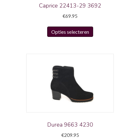
productpagina
Caprice 22413-29 3692
€
69.95
Dit
Opties selecteren
product
heeft
meerdere
variaties.
Deze
optie
kan
gekozen
worden
op
de
productpagina
Durea 9663 4230
€
209.95