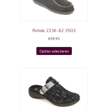
Rohde 2236-82 3503
€
39.95
Dit
Opties selecteren
product
heeft
meerdere
variaties.
Deze
optie
kan
gekozen
worden