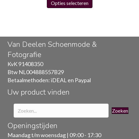
Opties selecteren
product
heeft
meerdere
variaties.
Deze
Van Deelen Schoenmode &
optie
Fotografie
kan
gekozen
KvK 91408350
worden
Btw NL004888557B29
op
Betaalmethoden: iDEAL en Paypal
de
Uw product vinden
productpagina
Zoeken
Openingstijden
Maandag t/m woensdag | 09:00 - 17:30