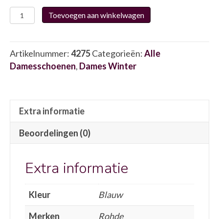
Rohde
Toevoegen aan winkelwagen
2283.56
4275
aantal
Artikelnummer:
4275
Categorieën:
Alle
Damesschoenen
,
Dames Winter
Extra informatie
Beoordelingen (0)
Extra informatie
Kleur
Blauw
Merken
Rohde