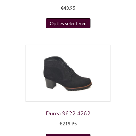
€
43.95
Dit
Opties selecteren
product
heeft
meerdere
variaties.
Deze
optie
kan
gekozen
worden
op
de
productpagina
Durea 9622 4262
€
219.95
Dit