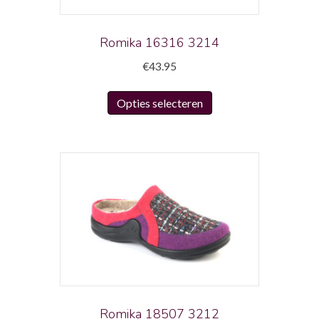
op
de
productpagina
Romika 16316 3214
€
43.95
Dit
Opties selecteren
product
heeft
meerdere
variaties.
Deze
optie
kan
gekozen
worden
op
de
productpagina
Romika 18507 3212