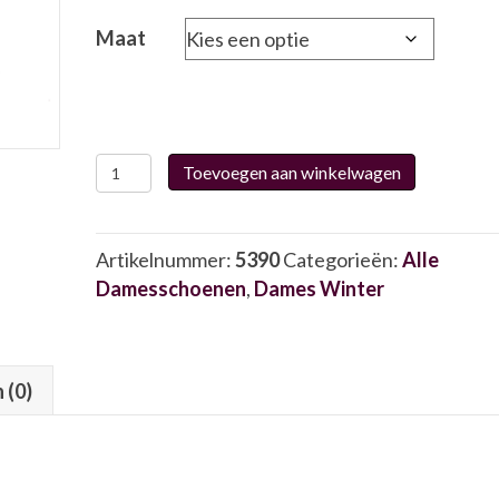
Maat
Rohde
Toevoegen aan winkelwagen
2500
56
5390
Artikelnummer:
5390
Categorieën:
Alle
aantal
Damesschoenen
,
Dames Winter
 (0)