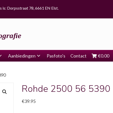
s is: Dorpsstraat 78, 6661 EN Elst.
Aanbiedingen
Pasfoto’s
Contact
€
0.00
390
Rohde 2500 56 5390
€
39.95