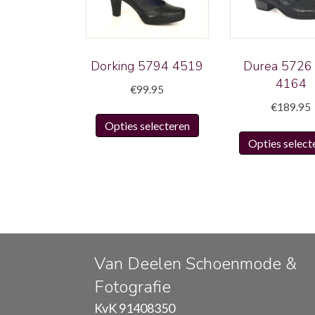
Dorking 5794 4519
Durea 5726
4164
€
99.95
€
189.95
Dit
Opties selecteren
product
Opties select
heeft
meerdere
variaties.
Deze
optie
kan
gekozen
Van Deelen Schoenmode &
worden
Fotografie
op
KvK 91408350
de