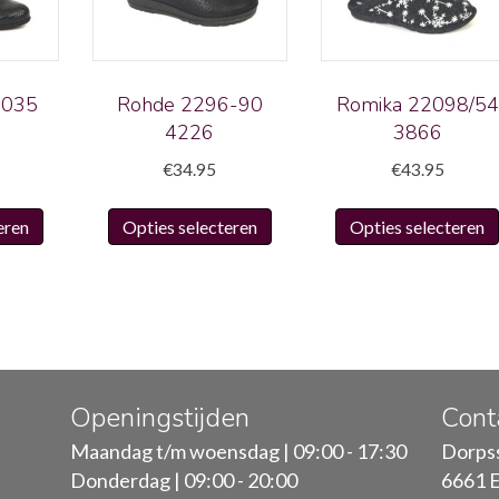
 035
Rohde 2296-90
Romika 22098/54
4226
3866
€
34.95
€
43.95
Dit
Dit
eren
Opties selecteren
Opties selecteren
product
product
heeft
heeft
meerdere
meerdere
variaties.
variaties.
Deze
Deze
optie
optie
kan
kan
Openingstijden
Cont
gekozen
gekozen
Maandag t/m woensdag | 09:00 - 17:30
Dorpss
worden
worden
Donderdag | 09:00 - 20:00
6661 E
op
op