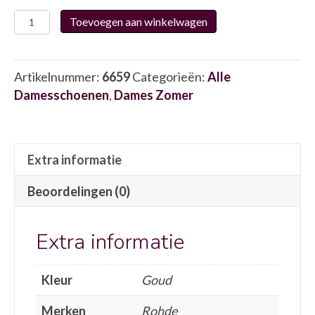
Rohde
Toevoegen aan winkelwagen
5394
6659
aantal
Artikelnummer:
6659
Categorieën:
Alle
Damesschoenen
,
Dames Zomer
Extra informatie
Beoordelingen (0)
Extra informatie
Kleur
Goud
Merken
Rohde