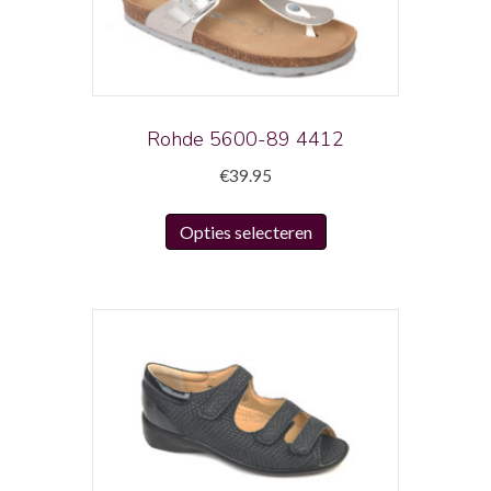
Rohde 5600-89 4412
€
39.95
Dit
Opties selecteren
product
heeft
meerdere
variaties.
Deze
optie
kan
gekozen
worden