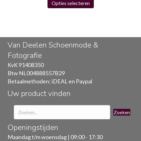
Opties selecteren
product
heeft
meerdere
variaties.
Deze
Van Deelen Schoenmode &
optie
Fotografie
kan
gekozen
KvK 91408350
worden
Btw NL004888557B29
op
Betaalmethoden: iDEAL en Paypal
de
Uw product vinden
productpagina
Zoeken
Openingstijden
Maandag t/m woensdag | 09:00 - 17:30