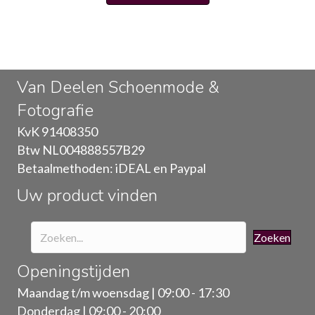
heeft
meerdere
variaties.
Deze
Van Deelen Schoenmode &
optie
Fotografie
kan
gekozen
KvK 91408350
worden
Btw NL004888557B29
op
Betaalmethoden: iDEAL en Paypal
de
Uw product vinden
productpagina
Zoeken
Openingstijden
Maandag t/m woensdag | 09:00 - 17:30
Donderdag | 09:00 - 20:00