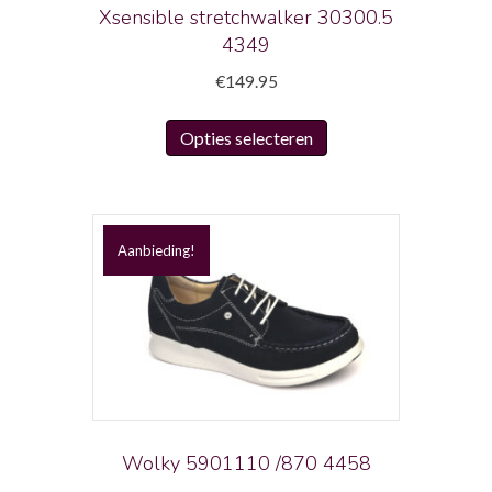
productpagina
Xsensible stretchwalker 30300.5
4349
€
149.95
Dit
Opties selecteren
product
heeft
meerdere
variaties.
Aanbieding!
Deze
optie
kan
gekozen
worden
op
de
productpagina
Wolky 5901110 /870 4458