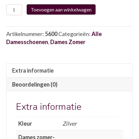
Rohde
Toevoegen aan winkelwagen
5600
5610
aantal
Artikelnummer:
5600
Categorieën:
Alle
Damesschoenen
,
Dames Zomer
Extra informatie
Beoordelingen (0)
Extra informatie
Kleur
Zilver
Dames zomer-