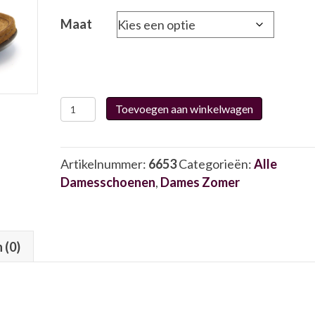
Maat
Rohde
Toevoegen aan winkelwagen
5864
29
6653
Artikelnummer:
6653
Categorieën:
Alle
aantal
Damesschoenen
,
Dames Zomer
 (0)