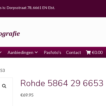
s is: Dorpsstraat 78, 6661 EN Elst.
Aanbiedingen
Pasfoto’s
Contact
€
0.00
653
Rohde 5864 29 6653
€
69.95