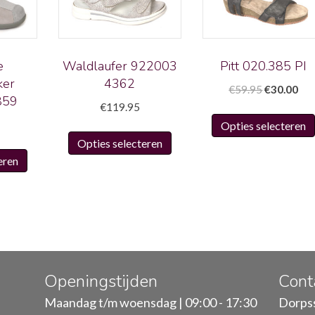
e
Waldlaufer 922003
Pitt 020.385 PI
ker
4362
Oorspronk
Hui
€
59.95
€
30.00
859
prijs
prij
€
119.95
was:
is:
Opties selecteren
Dit
€59.95.
€30
Opties selecteren
Dit
product
eren
product
heeft
heeft
meerdere
meerdere
variaties.
variaties.
Deze
Deze
optie
optie
kan
kan
gekozen
Openingstijden
Cont
gekozen
worden
Maandag t/m woensdag | 09:00 - 17:30
Dorpss
worden
op