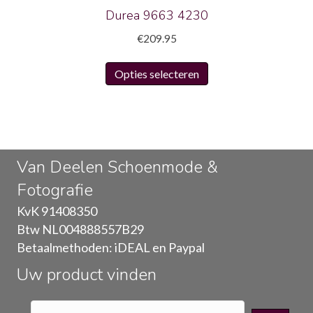
productpagina
Durea 9663 4230
€
209.95
Dit
Opties selecteren
product
heeft
meerdere
variaties.
Deze
Van Deelen Schoenmode &
optie
Fotografie
kan
gekozen
KvK 91408350
worden
Btw NL004888557B29
op
Betaalmethoden: iDEAL en Paypal
de
Uw product vinden
productpagina