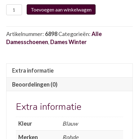
Rohde
Toevoegen aan winkelwagen
6120-
21
6898
Artikelnummer:
6898
Categorieën:
Alle
aantal
Damesschoenen
,
Dames Winter
Extra informatie
Beoordelingen (0)
Extra informatie
Kleur
Blauw
Merken
Rohde