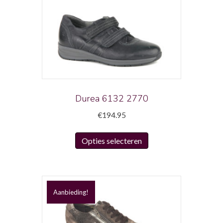
Durea 6132 2770
€
194.95
Dit
Opties selecteren
product
heeft
meerdere
variaties.
Aanbieding!
Deze
optie
kan