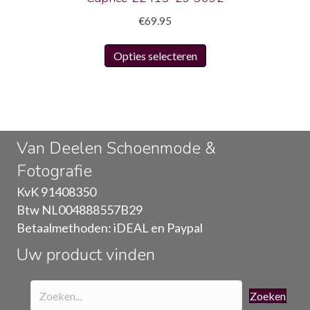
€
69.95
Dit
Opties selecteren
product
heeft
meerdere
variaties.
Deze
Van Deelen Schoenmode &
optie
Fotografie
kan
gekozen
KvK 91408350
worden
Btw NL004888557B29
op
Betaalmethoden: iDEAL en Paypal
de
Uw product vinden
productpagina
Zoeken