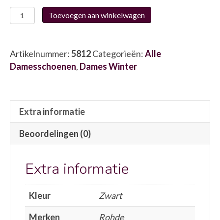
Rohde
Toevoegen aan winkelwagen
7042.90
5812
aantal
Artikelnummer:
5812
Categorieën:
Alle
Damesschoenen
,
Dames Winter
Extra informatie
Beoordelingen (0)
Extra informatie
Kleur
Zwart
Merken
Rohde