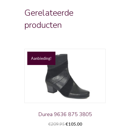
Gerelateerde
producten
Aanbieding!
Durea 9636 875 3805
Oorspronkelijke
Huidige
€
209.95
€
105.00