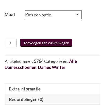
Maat
Waldlaufer
Toevoegen aan winkelwagen
364H81
5764
aantal
Artikelnummer:
5764
Categorieën:
Alle
Damesschoenen
,
Dames Winter
Extra informatie
Beoordelingen (0)