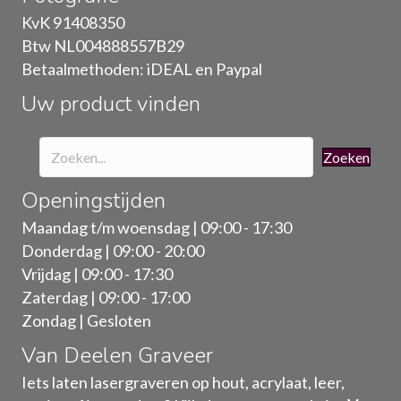
gekozen
KvK 91408350
worden
Btw NL004888557B29
op
Betaalmethoden: iDEAL en Paypal
de
Uw product vinden
productpagina
Zoeken
Openingstijden
Maandag t/m woensdag | 09:00 - 17:30
Donderdag | 09:00 - 20:00
Vrijdag | 09:00 - 17:30
Zaterdag | 09:00 - 17:00
Zondag | Gesloten
Van Deelen Graveer
Iets laten lasergraveren op hout, acrylaat, leer,