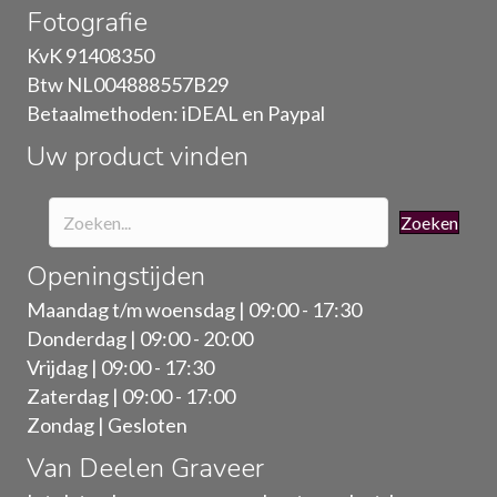
Fotografie
kan
gekozen
KvK 91408350
worden
Btw NL004888557B29
op
Betaalmethoden: iDEAL en Paypal
de
Uw product vinden
productpagina
Zoeken
Openingstijden
Maandag t/m woensdag | 09:00 - 17:30
Donderdag | 09:00 - 20:00
Vrijdag | 09:00 - 17:30
Zaterdag | 09:00 - 17:00
Zondag | Gesloten
Van Deelen Graveer