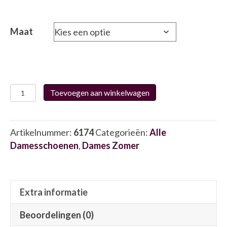
Maat
Waldläufer
Toevoegen aan winkelwagen
607501
6174
aantal
Artikelnummer:
6174
Categorieën:
Alle
Damesschoenen
,
Dames Zomer
Extra informatie
Beoordelingen (0)