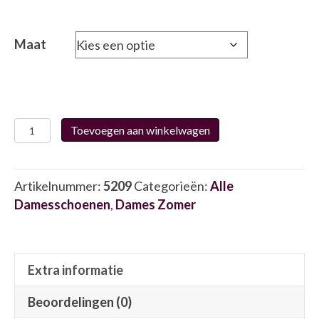
Maat
Waldlaufer
Toevoegen aan winkelwagen
661003
5209
aantal
Artikelnummer:
5209
Categorieën:
Alle
Damesschoenen
,
Dames Zomer
Extra informatie
Beoordelingen (0)