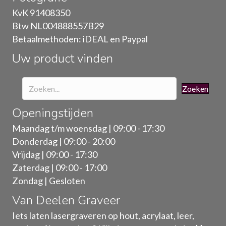
gekozen
KvK 91408350
worden
Btw NL004888557B29
op
Betaalmethoden: iDEAL en Paypal
de
Uw product vinden
productpagina
Zoeken
Openingstijden
Maandag t/m woensdag | 09:00 - 17:30
Donderdag | 09:00 - 20:00
Vrijdag | 09:00 - 17:30
Zaterdag | 09:00 - 17:00
Zondag | Gesloten
Van Deelen Graveer
Iets laten lasergraveren op hout, acrylaat, leer,