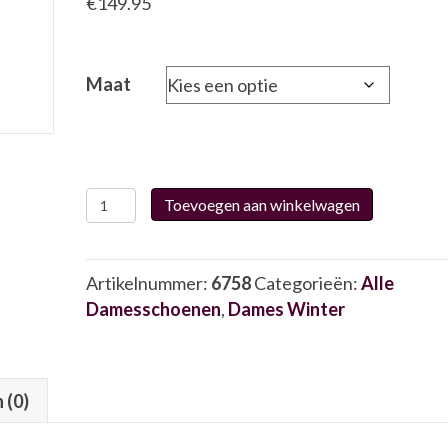
€
149.95
Maat
Waldläufer
Toevoegen aan winkelwagen
716801
6758
aantal
Artikelnummer:
6758
Categorieën:
Alle
Damesschoenen
,
Dames Winter
 (0)