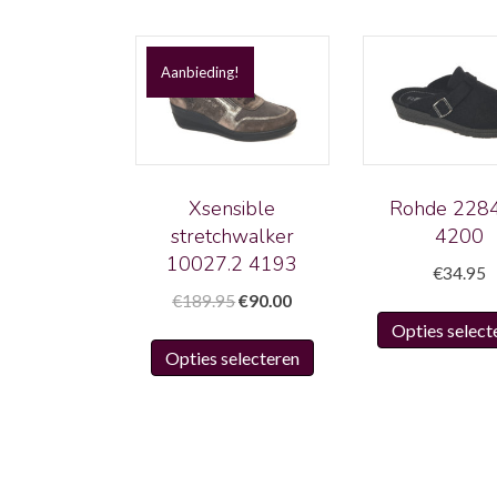
Aanbieding!
Xsensible
Rohde 2284
stretchwalker
4200
10027.2 4193
€
34.95
Oorspronkelijke
Huidige
€
189.95
€
90.00
prijs
prijs
Opties select
Dit
was:
is:
Opties selecteren
product
€189.95.
€90.00.
heeft
meerdere
variaties.
Deze