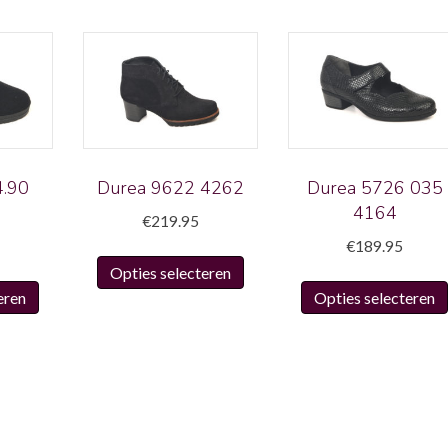
.90
Durea 9622 4262
Durea 5726 035
4164
€
219.95
€
189.95
Dit
Opties selecteren
Dit
product
eren
Opties selecteren
product
heeft
heeft
meerdere
meerdere
variaties.
variaties.
Deze
Deze
optie
optie
kan