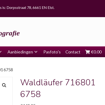
s is: Dorpsstraat 78, 6661 EN Elst.
Aanbiedingen
Pasfoto’s
Contact
€
0.00
01 6758
Waldläufer 716801
6758