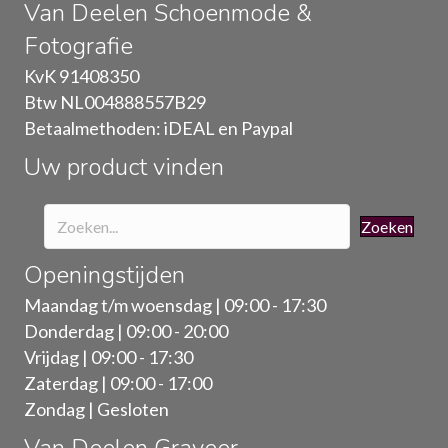
Van Deelen Schoenmode &
optie
Fotografie
kan
gekozen
KvK 91408350
worden
Btw NL004888557B29
op
Betaalmethoden: iDEAL en Paypal
de
Uw product vinden
productpagina
Zoeken
Openingstijden
Maandag t/m woensdag | 09:00 - 17:30
Donderdag | 09:00 - 20:00
Vrijdag | 09:00 - 17:30
Zaterdag | 09:00 - 17:00
Zondag | Gesloten