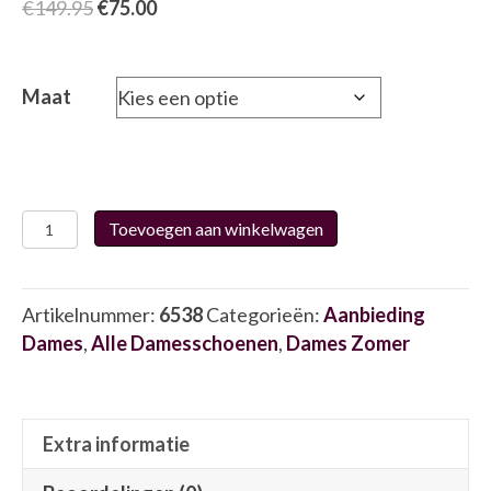
Oorspronkelijke
Huidige
€
149.95
€
75.00
prijs
prijs
was:
is:
€149.95.
€75.00.
Maat
Waldläufer
Toevoegen aan winkelwagen
717002
6538
aantal
Artikelnummer:
6538
Categorieën:
Aanbieding
Dames
,
Alle Damesschoenen
,
Dames Zomer
Extra informatie