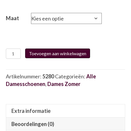
Maat
Waldlaufer
Toevoegen aan winkelwagen
720083
5280
aantal
Artikelnummer:
5280
Categorieën:
Alle
Damesschoenen
,
Dames Zomer
Extra informatie
Beoordelingen (0)