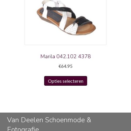
Deze
optie
kan
gekozen
worden
op
de
productpagina
Marila 042.102 4378
€
64.95
Dit
Opties selecteren
product
heeft
meerdere
variaties.
Deze
Van Deelen Schoenmode &
optie
Fotografie
kan