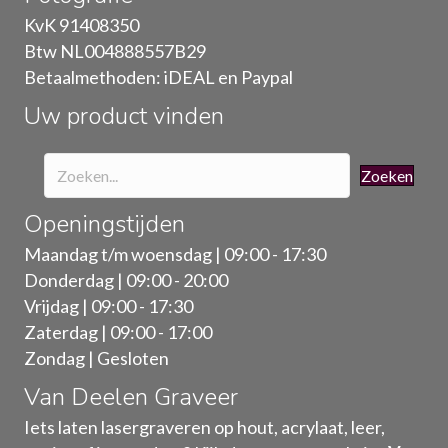
gekozen
KvK 91408350
worden
Btw NL004888557B29
op
Betaalmethoden: iDEAL en Paypal
de
Uw product vinden
productpagina
Zoeken
Openingstijden
Maandag t/m woensdag | 09:00 - 17:30
Donderdag | 09:00 - 20:00
Vrijdag | 09:00 - 17:30
Zaterdag | 09:00 - 17:00
Zondag | Gesloten
Van Deelen Graveer
Iets laten lasergraveren op hout, acrylaat, leer,